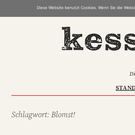
Zum
Diese Website benutzt Cookies. Wenn Sie die Websi
Inhalt
springen
Di
STAN
Schlagwort:
Blomst!