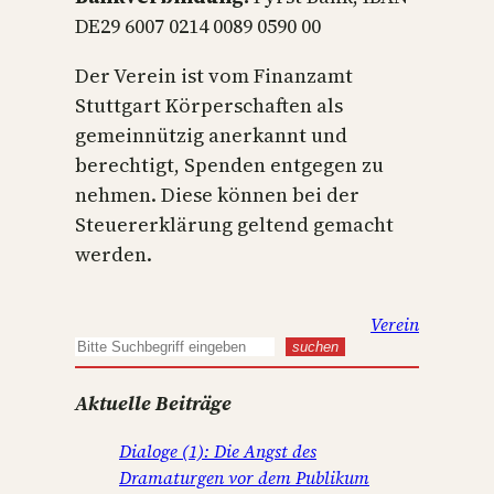
DE29 6007 0214 0089 0590 00
Der Verein ist vom Finanzamt
Stuttgart Körperschaften als
gemeinnützig anerkannt und
berechtigt, Spenden entgegen zu
nehmen. Diese können bei der
Steuererklärung geltend gemacht
werden.
Verein
S
suchen
u
Aktuelle Beiträge
c
h
Dialoge (1): Die Angst des
e
Dramaturgen vor dem Publikum