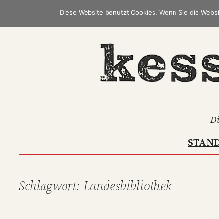
Zum
Diese Website benutzt Cookies. Wenn Sie die Websi
Inhalt
springen
Di
STAN
Schlagwort:
Landesbibliothek