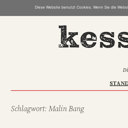
Zum
Diese Website benutzt Cookies. Wenn Sie die Websi
Inhalt
springen
Di
STAN
Schlagwort:
Malin Bang