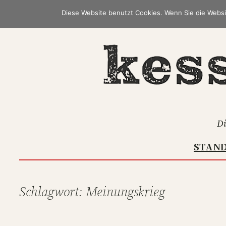
Zum
Diese Website benutzt Cookies. Wenn Sie die Websi
Inhalt
springen
Di
STAN
Schlagwort:
Meinungskrieg