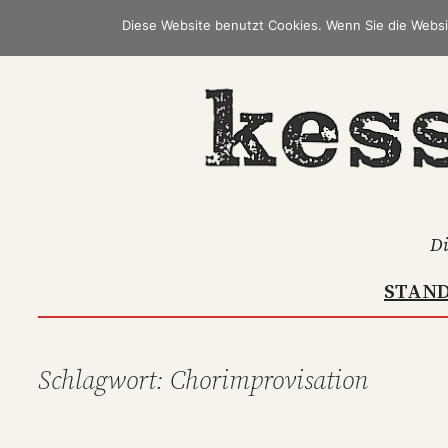
Zum
Diese Website benutzt Cookies. Wenn Sie die Websi
Inhalt
springen
Di
STAN
Schlagwort:
Chorimprovisation