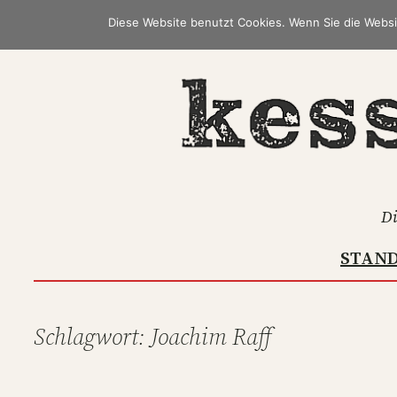
Zum
Diese Website benutzt Cookies. Wenn Sie die Websi
Inhalt
springen
Di
STAN
Schlagwort:
Joachim Raff