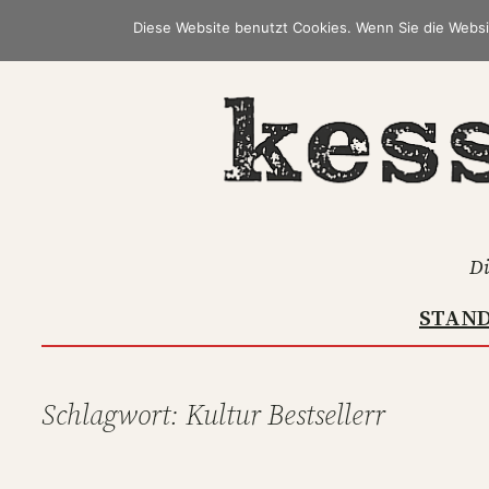
Zum
Diese Website benutzt Cookies. Wenn Sie die Websi
Inhalt
springen
Di
STAN
Schlagwort:
Kultur Bestsellerr