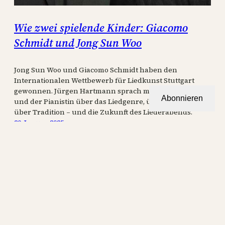
Wie zwei spielende Kinder: Giacomo
Schmidt und Jong Sun Woo
Jong Sun Woo und Giacomo Schmidt haben den
Internationalen Wettbewerb für Liedkunst Stuttgart
gewonnen. Jürgen Hartmann sprach mit dem Sänger
Abonnieren
und der Pianistin über das Liedgenre, über Vorbilder,
über Tradition – und die Zukunft des Liederabends.
20. Januar 2025