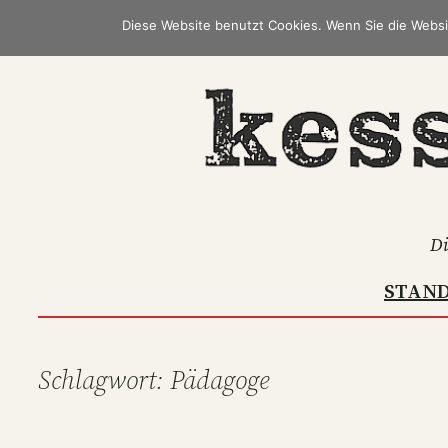
Zum
Diese Website benutzt Cookies. Wenn Sie die Websi
Inhalt
springen
Di
STAN
Schlagwort:
Pädagoge