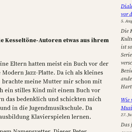
h
Dial
e
vor 
n
5. Au
Die 
Kult
e Kesseltöne-Autoren etwas aus ihrem
ist s
Seri
versc
eine Eltern hatten meist ein Buch vor der
Bezi
Modern Jazz-Platte. Da ich als kleines
ander
, brachte meine Mutter mir schon mit
Har
ch ein stilles Kind mit einem Buch vor
rn das bedenklich und schickten mich
Wie 
 und in die Jugendmusikschule. Da
Musi
27. Ju
ausbildung Klavierspielen lernen.
Das 
einem Namensvetter. Dieser Peter