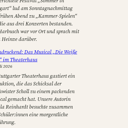
erichtete Festival „Sommer in
tgart“ lud am Sonntagnachmittag
frühen Abend zu „Kammer-Spielen“
 die aus drei Konzerten bestanden.
Harbusch war vor Ort und sprach mit
a Heinze darüber.
ndruckend: Das Musical „Die Weiße
“ im Theaterhaus
li 2026
tuttgarter Theaterhaus gastiert ein
uktion, die das Schicksal der
hwister Scholl zu einem packenden
cal gemacht hat. Unsere Autorin
la Reinhardt besuchte zusammen
Schüler:innen eine morgentliche
ührung.