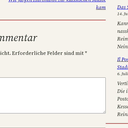
Das 
kam
14. Ju
Kann
nass
ommentar
Reim
Nein
icht.
Erforderliche Felder sind mit
*
Il P
Stad
6. Jul
Verti
Die 
Post
Kess
Rein