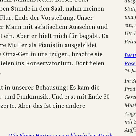
ausg
lben Stunde in den Saal, nahm meinen
Stut
und 
Flur. Ende der Vorstellung. Unser
ein,
ter Mann mit asiatischem Aussehen und
Ute 
 ein. Aber er hielt mich für begabt. Da
Petr
hre Mutter als Pianistin ausgebildet
s Oma-Gen in uns trügen, brachte sie
Beei
elen ins Konservatorium. Dort fielen
Rose
24. Ju
.
Im S
ut in unserer Behausung: Es kam die
Prod
k- und Punkmusik. Und erst mit Ende 30
Gesc
erte. Aber das ist eine andere
Musi
Ange
mit 
Auff
Wie Jürgen Hartmann zur klassischen Musik