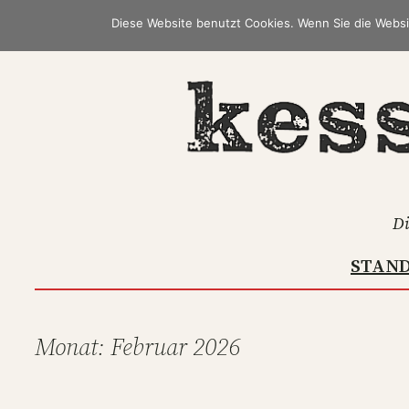
Zum
Diese Website benutzt Cookies. Wenn Sie die Websi
Inhalt
springen
Di
STAN
Monat:
Februar 2026