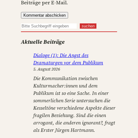
Beiträge per E-Mail.
S
suchen
u
Aktuelle Beiträge
c
h
Dialoge (1): Die Angst des
e
Dramaturgen vor dem Publikum
n
5. August 2026
Die Kommunikation zwischen
Kulturmacher:innen und dem
Publikum ist so eine Sache. In einer
sommerlichen Serie untersuchen die
Kesseltöne verschiedene Aspekte dieser
fragilen Beziehung. Sind die einen
arrogant, die anderen ignorant?, fragt
als Erster Jürgen Hartmann.