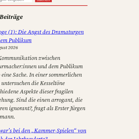
 Beiträge
oge (1): Die Angst des Dramaturgen
dem Publikum
gust 2026
Kommunikation zwischen
urmacher:innen und dem Publikum
o eine Sache. In einer sommerlichen
e untersuchen die Kesseltöne
hiedene Aspekte dieser fragilen
ehung. Sind die einen arrogant, die
en ignorant?, fragt als Erster Jürgen
tmann.
war’s bei den „Kammer-Spielen“ von
k der Jahrhunderte?