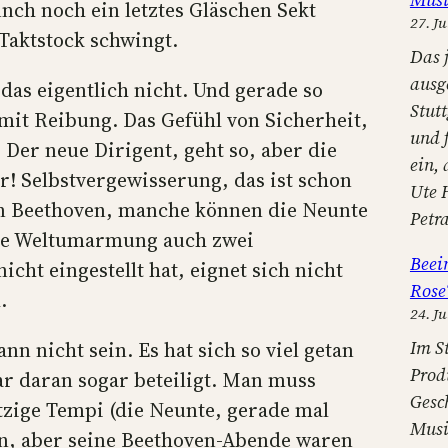
ch noch ein letztes Gläschen Sekt
27. Ju
Taktstock schwingt.
Das 
ausg
das eigentlich nicht. Und gerade so
Stut
 mit Reibung. Das Gefühl von Sicherheit,
und 
 Der neue Dirigent, geht so, aber die
ein,
hr! Selbstvergewisserung, das ist schon
Ute 
ben Beethoven, manche können die Neunte
Petr
näre Weltumarmung auch zwei
Beei
cht eingestellt hat, eignet sich nicht
Rose
.
24. Ju
Im S
nn nicht sein. Es hat sich so viel getan
Prod
ar daran sogar beteiligt. Man muss
Gesc
ige Tempi (die Neunte, gerade mal
Musi
en, aber seine Beethoven-Abende waren