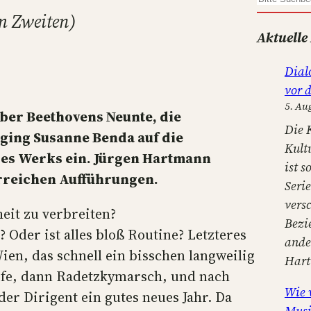
S
m Zweiten)
u
Aktuelle
c
h
Dial
e
vor 
n
5. Au
über Beethovens Neunte, die
Die 
ging Susanne Benda auf die
Kult
 des Werks ein. Jürgen Hartmann
ist s
orreichen Aufführungen.
Seri
versc
heit zu verbreiten?
Bezi
Oder ist alles bloß Routine? Letzteres
ander
ien, das schnell ein bisschen langweilig
Har
ife, dann Radetzkymarsch, und nach
Wie 
er Dirigent ein gutes neues Jahr. Da
Musi