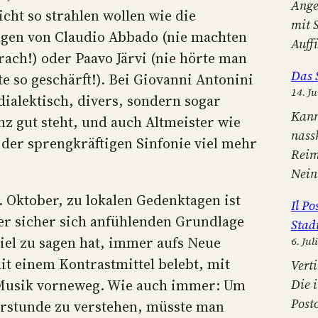
Ange
cht so strahlen wollen wie die
mit 
en von Claudio Abbado (nie machten
Auff
rach!) oder Paavo Järvi (nie hörte man
Das 
e so geschärft!). Bei Giovanni Antonini
14. Ju
dialektisch, divers, sondern sogar
Kann
z gut steht, und auch Altmeister wie
nass
 der sprengkräftigen Sinfonie viel mehr
Reim
Nein
 Oktober, zu lokalen Gedenktagen ist
Il P
er sicher sich anfühlenden Grundlage
Stad
viel zu sagen hat, immer aufs Neue
6. Jul
mit einem Kontrastmittel belebt, mit
Verti
 Musik vorneweg. Wie auch immer: Um
Die 
Post
ierstunde zu verstehen, müsste man