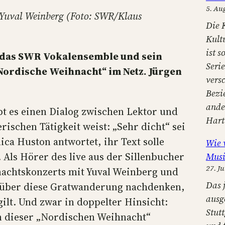
n
5. Au
 Yuval Weinberg (Foto: SWR/Klaus
Die 
Kult
ist s
n das SWR Vokalensemble und sein
Seri
Nordische Weihnacht“ im Netz. Jürgen
versc
Bezi
ander
bt es einen Dialog zwischen Lektor und
Har
rischen Tätigkeit weist: „Sehr dicht“ sei
ica Huston antwortet, ihr Text solle
Wie 
. Als Hörer des live aus der Sillenbucher
Musi
27. Ju
nachtskonzerts mit Yuval Weinberg und
Das 
über diese Gratwanderung nachdenken,
ausg
gilt. Und zwar in doppelter Hinsicht:
Stut
 dieser „Nordischen Weihnacht“