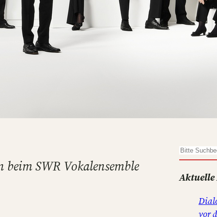
S
ten beim SWR Vokalensemble
u
Aktuelle
c
h
Dial
e
vor 