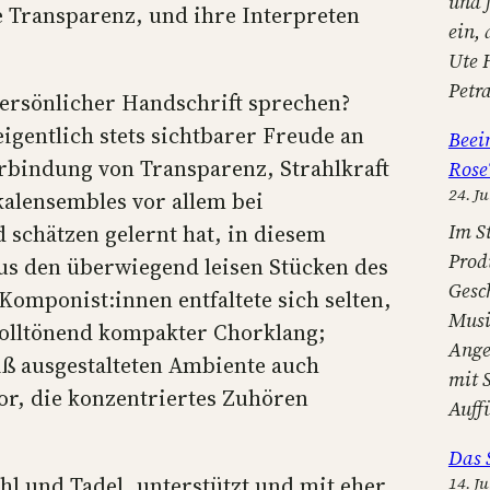
und 
 Transparenz, und ihre Interpreten
ein,
Ute 
Petr
ersönlicher Handschrift sprechen?
igentlich stets sichtbarer Freude an
Beei
erbindung von Transparenz, Strahlkraft
Rose
24. Ju
alensembles vor allem bei
Im S
schätzen gelernt hat, in diesem
Prod
us den überwiegend leisen Stücken des
Gesc
mponist:innen entfaltete sich selten,
Musi
volltönend kompakter Chorklang;
Ange
iß ausgestalteten Ambiente auch
mit 
vor, die konzentriertes Zuhören
Auff
Das 
l und Tadel, unterstützt und mit eher
14. Ju