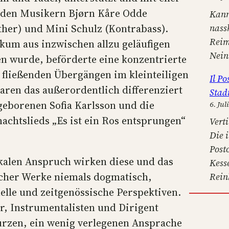
n den Musikern Bjørn Kåre Odde
Kann
ther) und Mini Schulz (Kontrabass).
nass
Reim
ikum aus inzwischen allzu geläufigen
Nein
n wurde, beförderte eine konzentrierte
 fließenden Übergängen im kleinteiligen
Il P
en das außerordentlich differenziert
Stad
geborenen Sofia Karlsson und die
6. Jul
chtslieds „Es ist ein Ros entsprungen“
Verti
Die 
Post
okalen Anspruch wirken diese und das
Kess
cher Werke niemals dogmatisch,
Rein
elle und zeitgenössische Perspektiven.
r, Instrumentalisten und Dirigent
kurzen, ein wenig verlegenen Ansprache