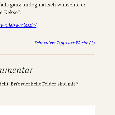
falls ganz undogmatisch wünschte er
e Kekse“.
r.de/swrclassic/
Schneiders Tipps der Woche (2)
ommentar
icht.
Erforderliche Felder sind mit
*