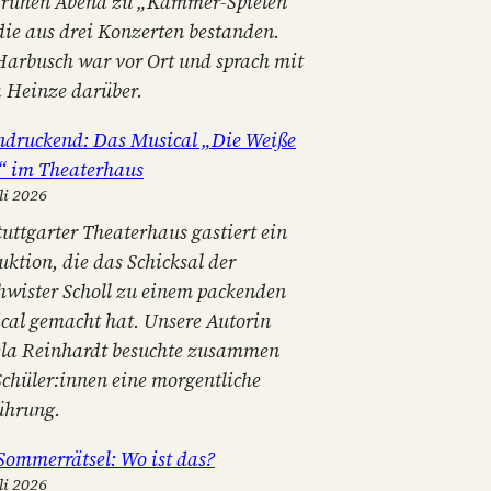
frühen Abend zu „Kammer-Spielen“
 die aus drei Konzerten bestanden.
Harbusch war vor Ort und sprach mit
a Heinze darüber.
ndruckend: Das Musical „Die Weiße
“ im Theaterhaus
li 2026
tuttgarter Theaterhaus gastiert ein
uktion, die das Schicksal der
hwister Scholl zu einem packenden
cal gemacht hat. Unsere Autorin
la Reinhardt besuchte zusammen
Schüler:innen eine morgentliche
ührung.
Sommerrätsel: Wo ist das?
li 2026