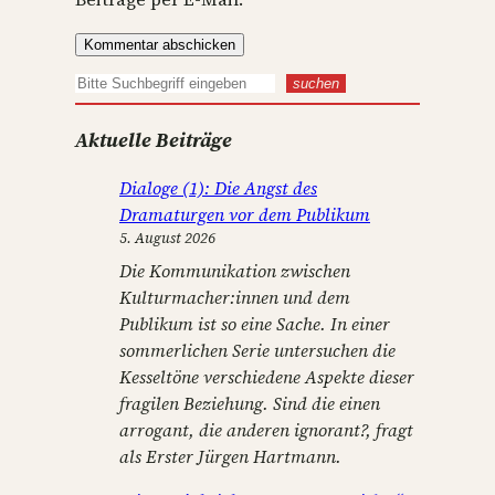
S
suchen
u
Aktuelle Beiträge
c
h
Dialoge (1): Die Angst des
e
Dramaturgen vor dem Publikum
n
5. August 2026
Die Kommunikation zwischen
Kulturmacher:innen und dem
Publikum ist so eine Sache. In einer
sommerlichen Serie untersuchen die
Kesseltöne verschiedene Aspekte dieser
fragilen Beziehung. Sind die einen
arrogant, die anderen ignorant?, fragt
als Erster Jürgen Hartmann.