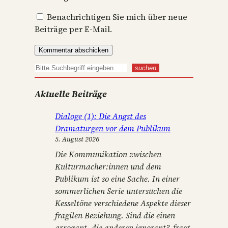
Benachrichtigen Sie mich über neue
Beiträge per E-Mail.
S
suchen
u
Aktuelle Beiträge
c
h
Dialoge (1): Die Angst des
e
Dramaturgen vor dem Publikum
n
5. August 2026
Die Kommunikation zwischen
Kulturmacher:innen und dem
Publikum ist so eine Sache. In einer
sommerlichen Serie untersuchen die
Kesseltöne verschiedene Aspekte dieser
fragilen Beziehung. Sind die einen
arrogant, die anderen ignorant?, fragt