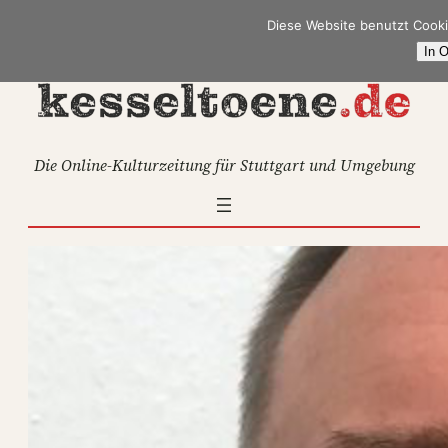
Zum
Diese Website benutzt Cooki
Inhalt
In 
springen
Die Online-Kulturzeitung für Stuttgart und Umgebung