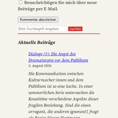
Benachrichtigen Sie mich über neue
Beiträge per E-Mail.
S
suchen
u
Aktuelle Beiträge
c
h
Dialoge (1): Die Angst des
e
Dramaturgen vor dem Publikum
n
5. August 2026
Die Kommunikation zwischen
Kulturmacher:innen und dem
Publikum ist so eine Sache. In einer
sommerlichen Serie untersuchen die
Kesseltöne verschiedene Aspekte dieser
fragilen Beziehung. Sind die einen
arrogant, die anderen ignorant?, fragt
als Erster Jürgen Hartmann.