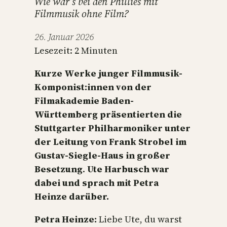
Wie war’s bei den Phillies mit
Filmmusik ohne Film?
26. Januar 2026
Lesezeit:
2
Minuten
Kurze Werke junger Filmmusik-
Komponist:innen von der
Filmakademie Baden-
Württemberg präsentierten die
Stuttgarter Philharmoniker unter
der Leitung von Frank Strobel im
Gustav-Siegle-Haus in großer
Besetzung
.
Ute Harbusch war
dabei und sprach mit Petra
Heinze darüber.
Petra Heinze:
Liebe Ute, du warst