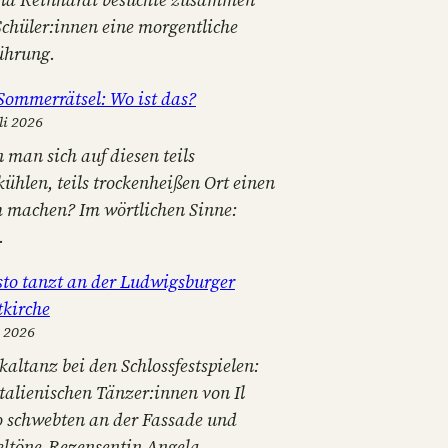
Schüler:innen eine morgentliche
ührung.
Sommerrätsel: Wo ist das?
li 2026
 man sich auf diesen teils
kühlen, teils trockenheißen Ort einen
 machen? Im wörtlichen Sinne:
.
osto tanzt an der Ludwigsburger
tkirche
i 2026
kaltanz bei den Schlossfestspielen:
italienischen Tänzer:innen von Il
o schwebten an der Fassade und
eltöne-Rezensentin Angela