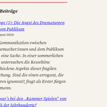
 Beiträge
oge (1): Die Angst des Dramaturgen
dem Publikum
gust 2026
Kommunikation zwischen
urmacher:innen und dem Publikum
o eine Sache. In einer sommerlichen
e untersuchen die Kesseltöne
hiedene Aspekte dieser fragilen
ehung. Sind die einen arrogant, die
en ignorant?, fragt als Erster Jürgen
tmann.
war’s bei den „Kammer-Spielen“ von
k der Jahrhunderte?