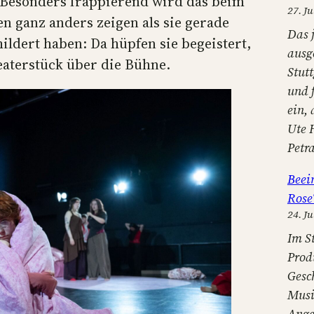
 Besonders frappierend wird das beim
27. Ju
en ganz anders zeigen als sie gerade
Das 
ildert haben: Da hüpfen sie begeistert,
ausg
eaterstück über die Bühne.
Stut
und 
ein,
Ute 
Petr
Beei
Rose
24. Ju
Im S
Prod
Gesc
Musi
Ange