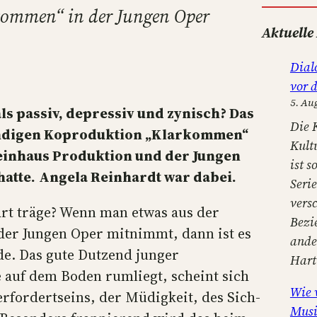
ommen“ in der Jungen Oper
u
Aktuelle
c
h
Dial
e
vor 
n
5. Au
s passiv, depressiv und zynisch? Das
Die 
ündigen Koproduktion „Klarkommen“
Kult
einhaus Produktion und der Jungen
ist s
atte.
Angela Reinhardt war dabei.
Seri
versc
art träge? Wenn man etwas aus der
Bezi
er Jungen Oper mitnimmt, dann ist es
ander
ode. Das gute Dutzend junger
Har
 auf dem Boden rumliegt, scheint sich
Wie 
rfordertseins, der Müdigkeit, des Sich-
Musi