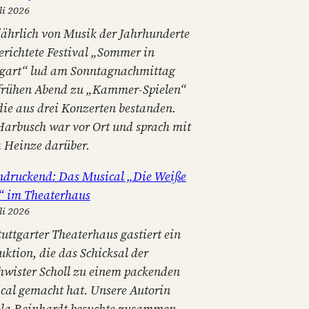
li 2026
jährlich von Musik der Jahrhunderte
erichtete Festival „Sommer in
tgart“ lud am Sonntagnachmittag
frühen Abend zu „Kammer-Spielen“
 die aus drei Konzerten bestanden.
Harbusch war vor Ort und sprach mit
a Heinze darüber.
ndruckend: Das Musical „Die Weiße
“ im Theaterhaus
li 2026
tuttgarter Theaterhaus gastiert ein
uktion, die das Schicksal der
hwister Scholl zu einem packenden
cal gemacht hat. Unsere Autorin
la Reinhardt besuchte zusammen