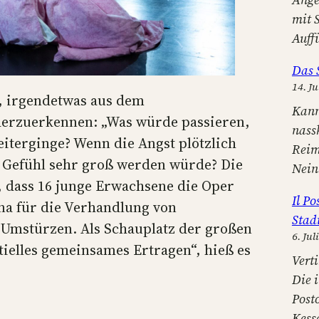
mit 
Auff
Das 
14. Ju
, irgendetwas aus dem
Kann
erzuerkennen: „Was würde passieren,
nass
eiterginge? Wenn die Angst plötzlich
Reim
 Gefühl sehr groß werden würde? Die
Nein
 dass 16 junge Erwachsene die Oper
Il P
na für die Verhandlung von
Stad
 Umstürzen. Als Schauplatz der großen
6. Jul
tielles gemeinsames Ertragen“, hieß es
Verti
Die 
Post
Kess