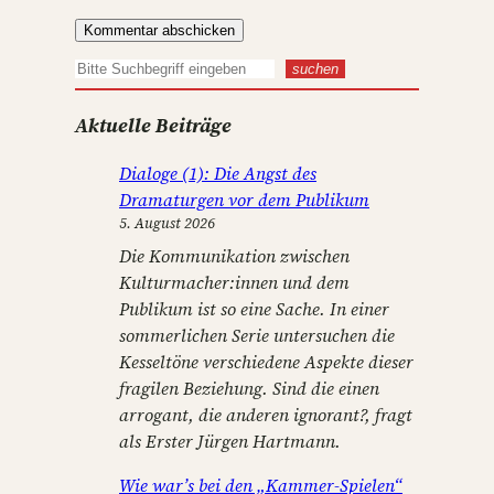
S
suchen
u
Aktuelle Beiträge
c
h
Dialoge (1): Die Angst des
e
Dramaturgen vor dem Publikum
n
5. August 2026
Die Kommunikation zwischen
Kulturmacher:innen und dem
Publikum ist so eine Sache. In einer
sommerlichen Serie untersuchen die
Kesseltöne verschiedene Aspekte dieser
fragilen Beziehung. Sind die einen
arrogant, die anderen ignorant?, fragt
als Erster Jürgen Hartmann.
Wie war’s bei den „Kammer-Spielen“