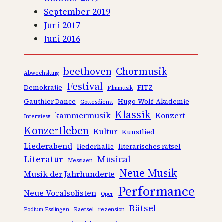
September 2019
Juni 2017
Juni 2016
beethoven
Chormusik
Abwechslung
Festival
Demokratie
FITZ
Filmmusik
Gauthier Dance
Hugo-Wolf-Akademie
Gottesdienst
Klassik
kammermusik
Konzert
Interview
Konzertleben
Kultur
Kunstlied
Liederabend
liederhalle
literarisches rätsel
Literatur
Musical
Messiaen
Neue Musik
Musik der Jahrhunderte
Performance
Neue Vocalsolisten
Oper
Rätsel
Podium Esslingen
Raetsel
rezension