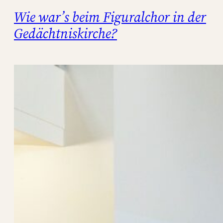
p
Wie war’s beim Figuralchor in der
o
Gedächtniskirche?
s
t
o
t
a
n
z
t
a
n
d
e
r
l
u