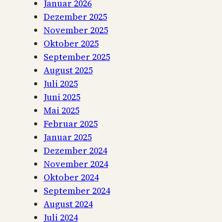
Januar 2026
e
Dezember 2025
d
November 2025
ä
Oktober 2025
c
September 2025
h
August 2025
t
Juli 2025
n
Juni 2025
i
Mai 2025
s
Februar 2025
k
Januar 2025
i
Dezember 2024
r
November 2024
c
Oktober 2024
h
September 2024
e
August 2024
?
Juli 2024