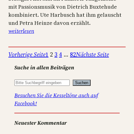
mit Passionsmusik von Dietrich Buxtehude
kombiniert. Ute Harbusch hat ihm gelauscht
und Petra Heinze davon erzählt.
:
weiterlesen
w
i
Vorherige Seite
1
2
3
4
…
82
Nächste Seite
e
w
Suche in allen Beiträgen
a
r
Suchen
’
Besuchen Sie die Kesseltöne auch auf
s
Facebook!
b
e
i
Neuester Kommentar
m