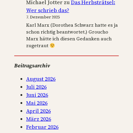
f
Michael Jotter
zu
Das Herbsträtsel:
i
Wer schrieb das?
g
7. Dezember 2025
u
Karl Marx (Dorothea Schwarz hatte es ja
schon richtig beantwortet.) Groucho
r
Marx hätte ich diesen Gedanken auch
a
zugetraut
l
c
Beitragsarchiv
h
o
August 2026
r
Juli 2026
i
Juni 2026
n
Mai 2026
d
April 2026
e
März 2026
r
Februar 2026
g