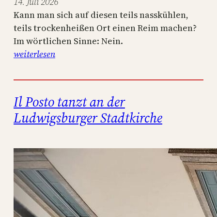
14. Juli 2026
Kann man sich auf diesen teils nasskühlen,
teils trockenheißen Ort einen Reim machen?
Im wörtlichen Sinne: Nein.
:
weiterlesen
d
a
s
Il Posto tanzt an der
s
Ludwigsburger Stadtkirche
o
m
m
e
r
r
ä
t